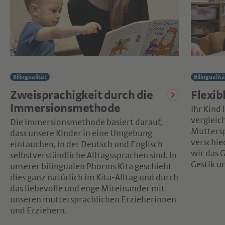
Bilingualität
Bilingualitä
Zweisprachigkeit durch die
Flexib
Immersionsmethode
Ihr Kind 
vergleic
Die Immersionsmethode basiert darauf,
Muttersp
dass unsere Kinder in eine Umgebung
verschi
eintauchen, in der Deutsch und Englisch
wir das 
selbstverständliche Alltagssprachen sind. In
Gestik u
unserer bilingualen Phorms Kita geschieht
dies ganz natürlich im Kita-Alltag und durch
das liebevolle und enge Miteinander mit
unseren muttersprachlichen Erzieherinnen
und Erziehern.